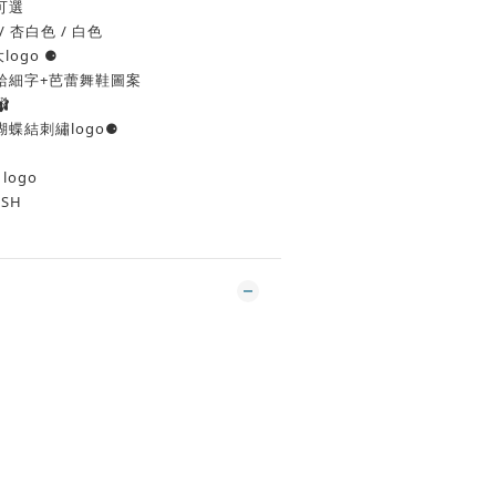
碼可選
 杏白色 / 白色
ogo ⚈
給細字+芭蕾舞鞋圖案

蝶結刺繡logo⚈
logo
ESH