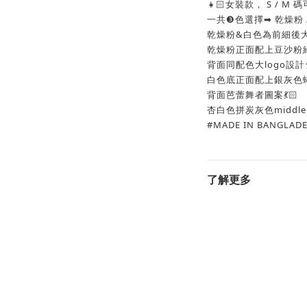
👧🏻女裝款， S / M 
一共❸色選擇➡︎ 乾燥粉 /
乾燥粉&白色為前細後大l
乾燥粉正面配上豆沙粉
背面同配色大logo設計
白色底正面配上銀灰色蝴
背面芭蕾舞者圖案💃🏻
杏白色拼炭灰色middle 
#MADE IN BANGLAD
了解更多