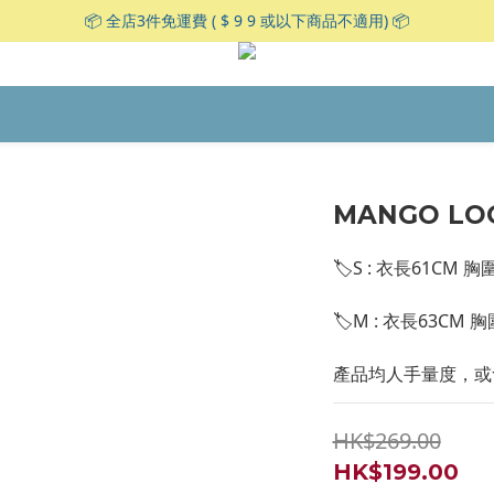
📦 全店3件免運費 ( $ 9 9 或以下商品不適用) 📦
MANGO L
🏷S : 衣長61CM 胸
🏷M : 衣長63CM 
產品均人手量度，或會
HK$269.00
HK$199.00