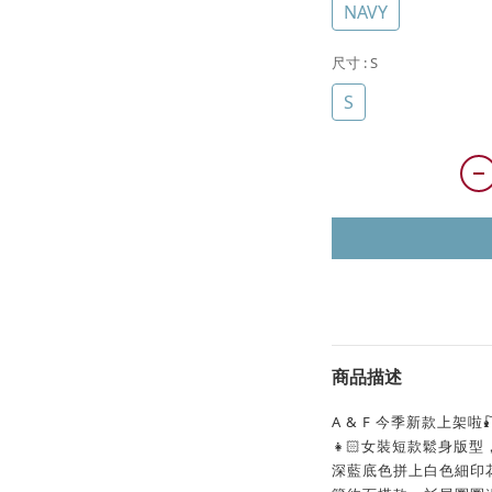
NAVY
尺寸
: S
S
商品描述
A & F 今季新款上架啦
👧🏻女裝短款鬆身版型， S
深藍底色拼上白色細印花l