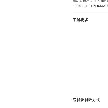
簡約百搭款，衫尾圈圈
100% COTTON☁️MAD
了解更多
送貨及付款方式