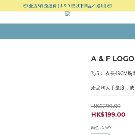
📦 全店3件免運費 ( $ 9 9 或以下商品不適用) 📦
A & F LOGO
🏷S： 衣長49CM胸圍
產品均人手量度，或會
HK$299.00
HK$199.00
顏色
: NAVY