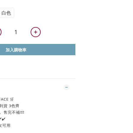
白色
加入購物車
ACE 🛒
到貨 3色齊
售完不補‼️‼️
✔️
女可用