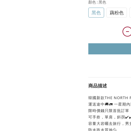
顏色
: 黑色
黑色
藕粉色
商品描述
韓國新款THE NORTH F
運送途中🚚🚛 一星期內
限時價錢只限首批訂單， 
可手拎，單肩，斜孭✔️✔️
容量大岩曬去旅行，男
防水跣水質地💦