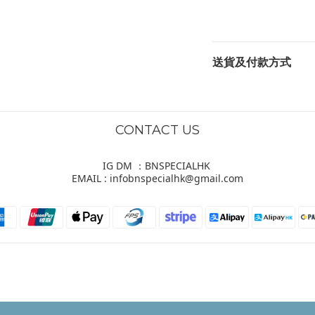
送貨及付款方式
CONTACT US
IG DM ：BNSPECIALHK
EMAIL : infobnspecialhk@gmail.com