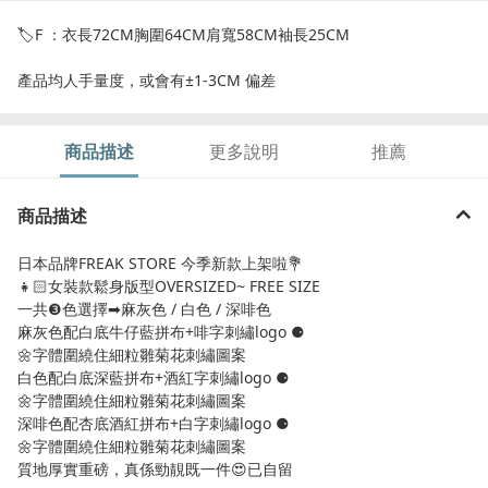
🏷F ：衣長72CM胸圍64CM肩寬58CM袖長25CM
產品均人手量度，或會有±1-3CM 偏差
商品描述
更多說明
推薦
商品描述
日本品牌FREAK STORE 今季新款上架啦💐
👧🏻女裝款鬆身版型OVERSIZED~ FREE SIZE
一共❸色選擇➡︎麻灰色 / 白色 / 深啡色
麻灰色配白底牛仔藍拼布+啡字刺繡logo ⚈
🌼字體圍繞住細粒雛菊花刺繡圖案
白色配白底深藍拼布+酒紅字刺繡logo ⚈
🌼字體圍繞住細粒雛菊花刺繡圖案
深啡色配杏底酒紅拼布+白字刺繡logo ⚈
🌼字體圍繞住細粒雛菊花刺繡圖案
質地厚實重磅，真係勁靚既一件😍已自留