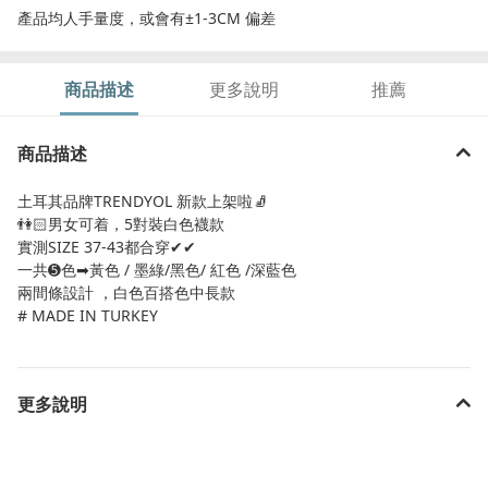
產品均人手量度，或會有±1-3CM 偏差
商品描述
更多說明
推薦
商品描述
土耳其品牌TRENDYOL 新款上架啦🧦
👫🏻男女可着，5對裝白色襪款
實測SIZE 37-43都合穿✔︎✔︎
一共➎色➡︎黃色 / 墨綠/黑色/ 紅色 /深藍色
兩間條設計 ，白色百搭色中長款
# MADE IN TURKEY
更多說明