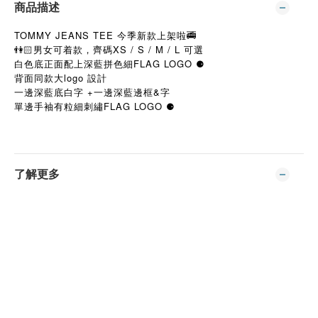
商品描述
TOMMY JEANS TEE 今季新款上架啦🚎
👫🏻男女可着款，齊碼XS / S / M / L 可選
白色底正面配上深藍拼色細FLAG LOGO ⚈
背面同款大logo 設計
一邊深藍底白字 +一邊深藍邊框&字
單邊手袖有粒細刺繡FLAG LOGO ⚈
了解更多