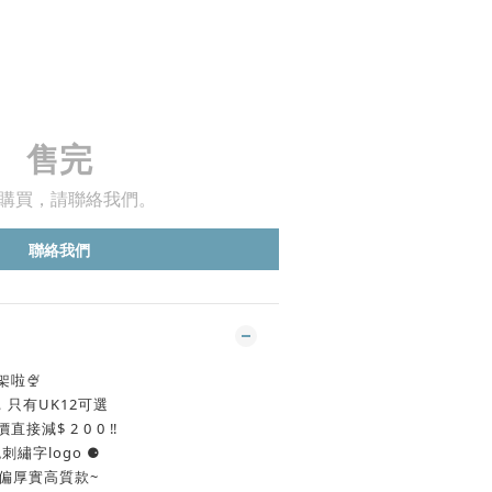
售完
購買，請聯絡我們。
聯絡我們
架啦🍨
，只有UK12可選
直接減$ 2 0 0 ‼️
繡字logo ⚈
質地偏厚實高質款~