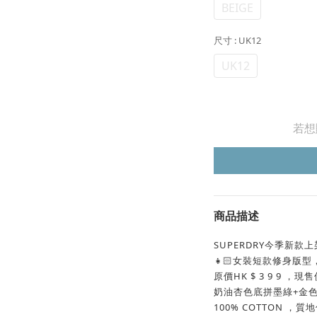
BEIGE
尺寸
: UK12
UK12
若想
商品描述
SUPERDRY今季新款上
👧🏻女裝短款修身版型
原價HK $ 3 9 9 ，現售價
奶油杏色底拼墨綠+金色刺
100% COTTON ，