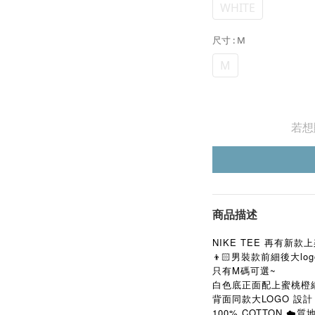
WHITE
尺寸
: M
M
若想
商品描述
NIKE TEE 再有新款上
👦🏻男裝款前細後大logo
只有M碼可選~
白色底正面配上蜜桃橙細NIK
背面同款大LOGO 設計
100% COTTON ☁️