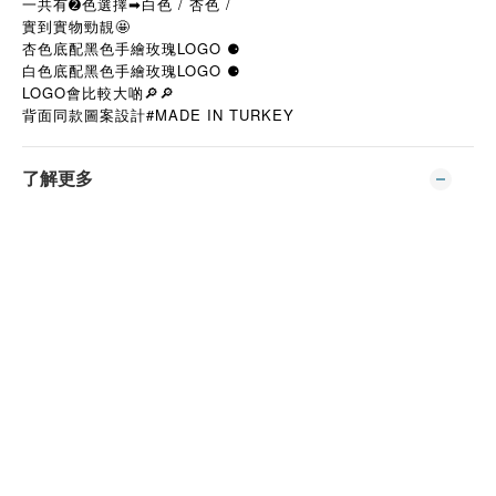
一共有➋色選擇➡︎白色 / 杏色 /
實到實物勁靚🤩
杏色底配黑色手繪玫瑰LOGO ⚈
白色底配黑色手繪玫瑰LOGO ⚈
LOGO會比較大啲🔎🔎
背面同款圖案設計#MADE IN TURKEY
了解更多