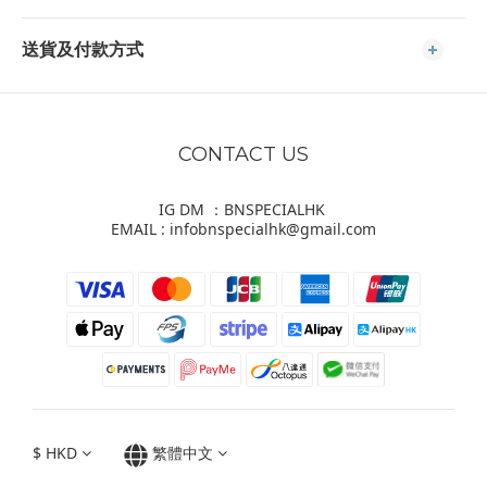
送貨及付款方式
CONTACT US
IG DM ：BNSPECIALHK
EMAIL : infobnspecialhk@gmail.com
$
HKD
繁體中文