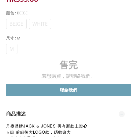
顏色
: BEIGE
BEIGE
WHITE
尺寸
: M
M
售完
若想購買，請聯絡我們。
聯絡我們
商品描述
丹麥品牌JACK & JONES 再有新款上架🥀
👦🏻 前細後大LOGO款，碼數偏大