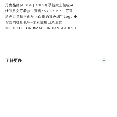
丹麥品牌JACK & JONES今季新款上架啦⛰
👫🏻男女可着款，齊碼XS / S / M / L 可選
黑色百搭底正面配上白拼奶黃色細字Logo ⚈
背面同樣配色字+水彩畫風山系圖案
100 % COTTON #MADE IN BANGLADESH
了解更多