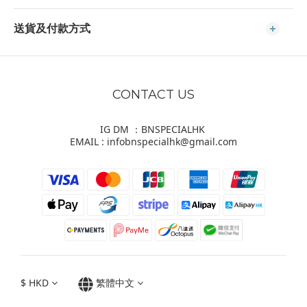
送貨及付款方式
CONTACT US
IG DM ：BNSPECIALHK
EMAIL : infobnspecialhk@gmail.com
$
HKD
繁體中文