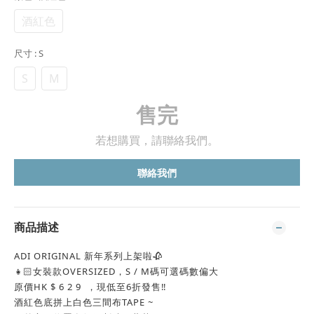
酒紅色
尺寸
: S
S
M
售完
若想購買，請聯絡我們。
聯絡我們
商品描述
ADI ORIGINAL 新年系列上架啦🥀
👧🏻女裝款OVERSIZED，S / M碼可選碼數偏大
原價HK $ 6 2 9 ，現低至6折發售‼️
酒紅色底拼上白色三間布TAPE ~