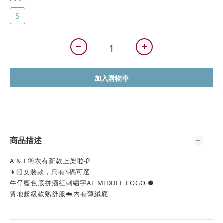
S
加入購物車
商品描述
A & F衞衣有新款上架啦🥀
👧🏻女裝款，只有S碼可選
牛仔藍色底拼酒紅刺繡字AF MIDDLE LOGO ⚈
質地超級軟熟舒服☁️內有薄絨底