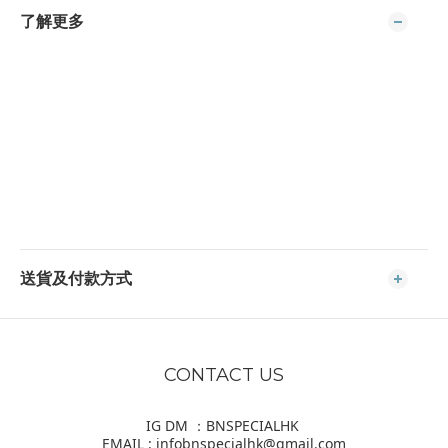
了解更多
送貨及付款方式
CONTACT US
IG DM ：BNSPECIALHK
EMAIL : infobnspecialhk@gmail.com