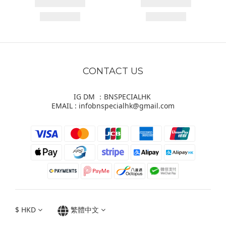
CONTACT US
IG DM ：BNSPECIALHK
EMAIL : infobnspecialhk@gmail.com
$
HKD
繁體中文