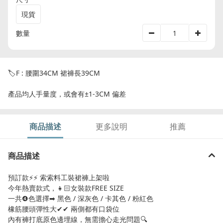
現貨
數量
🏷F : 腰圍34CM 裙褲長39CM
產品均人手量度，或會有±1-3CM 偏差
商品描述
更多說明
推薦
商品描述
預訂款⚡️⚡️ 索索料工裝裙褲上架啦
今年熱賣款式，👧🏻女裝款FREE SIZE
一共❹色選擇➡︎ 黑色 / 深灰色 / 卡其色 / 粉紅色
橡筋腰頭彈性大✔︎✔︎ 兩側都有口袋位
內有褲打底原色邊埋線，無需擔心走光問題🔍