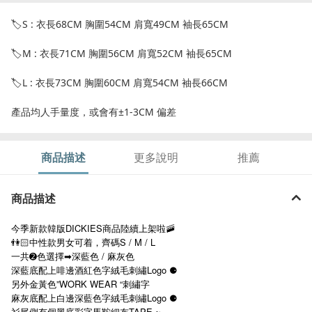
🏷S : 衣長68CM 胸圍54CM 肩寬49CM 袖長65CM
🏷M : 衣長71CM 胸圍56CM 肩寬52CM 袖長65CM
🏷L : 衣長73CM 胸圍60CM 肩寬54CM 袖長66CM
產品均人手量度，或會有±1-3CM 偏差
商品描述
更多說明
推薦
商品描述
今季新款韓版DICKIES商品陸續上架啦🚠
👫🏻中性款男女可着，齊碼S / M / L
一共➋色選擇➡︎深藍色 / 麻灰色
深藍底配上啡邊酒紅色字絨毛刺繡Logo ⚈
另外金黃色”WORK WEAR “刺繡字
麻灰底配上白邊深藍色字絨毛刺繡Logo ⚈
衫尾側有個黑底彩字馬鞍細布TAPE ~