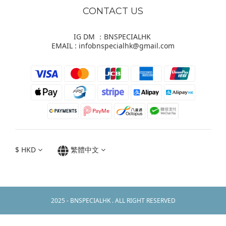
CONTACT US
IG DM ：BNSPECIALHK
EMAIL : infobnspecialhk@gmail.com
$
HKD
繁體中文
2025 - BNSPECIALHK . ALL RIGHT RESERVED