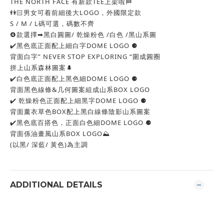
THE NORTH FACE 有新款TEE上架啦🏁
👫🏻男女可着前細後大LOGO，外國限定款
S / M / L碼可選，碼數不齊
❹款選擇➡︎黑白圓圖/ 乾燥粉色 /白色 /黑山系圖
✔️黑色底正面配上細白字DOME LOGO ⚈
背面白字” NEVER STOP EXPLORING “圍成圓圈
拼上山系森林圖案🌲
✔️白色底正面配上黑色細DOME LOGO ⚈
背面黑色線條&几何圖案組成山系BOX LOGO
✔️ 乾燥粉色正面配上細黑字DOME LOGO ⚈
背面薰衣草色BOX配上黑白線條陰影山系圖案
✔️黑色底百搭色，正面白色細DOME LOGO ⚈
背面係油畫風山系BOX LOGO⛰
(以黑/ 深藍/ 黃色)為主調
ADDITIONAL DETAILS