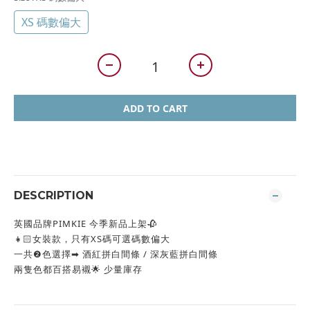
XS 碼數偏大
ADD TO CART
DESCRIPTION
英國品牌PIMKIE 今季新品上架🥀
👧🏻女裝款，只有XS碼可選碼數偏大
一共❷色選擇➡︎ 酒紅拼白間條 / 深灰藍拼白間條
兩隻色都百搭易襯🌟 少量庫存