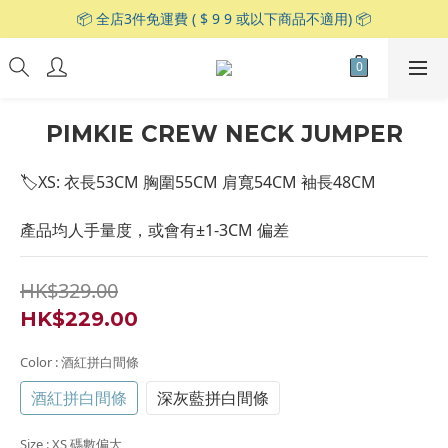
📦 全店3件免運費 ( $ 9 9 或以下商品不適用) 📦
PIMKIE CREW NECK JUMPER
🏷XS: 衣長53CM 胸圍55CM 肩寬54CM 袖長48CM
產品均人手量度，或會有±1-3CM 偏差
HK$329.00
HK$229.00
Color
: 酒紅拼白間條
酒紅拼白間條
深灰藍拼白間條
Size
: XS 碼數偏大