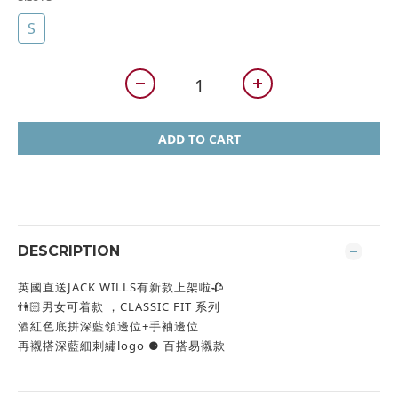
S
ADD TO CART
DESCRIPTION
英國直送JACK WILLS有新款上架啦🥀
👫🏻男女可着款 ，CLASSIC FIT 系列
酒紅色底拼深藍領邊位+手袖邊位
再襯搭深藍細刺繡logo ⚈ 百搭易襯款