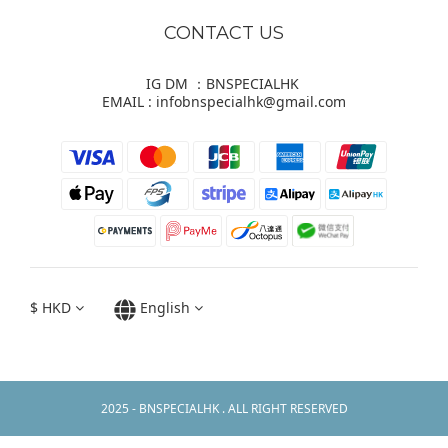
CONTACT US
IG DM ：BNSPECIALHK
EMAIL : infobnspecialhk@gmail.com
$
HKD
English
2025 - BNSPECIALHK . ALL RIGHT RESERVED