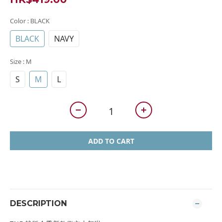
Color
: BLACK
BLACK
NAVY
Size
: M
S
M
L
ADD TO CART
DESCRIPTION