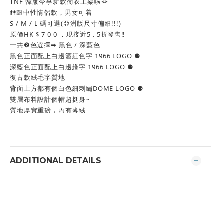
TNF 韓版今季新款衞衣上架啦🪢
👫🏻中性情侶款，男女可着
S / M / L 碼可選(亞洲版尺寸偏細!!!)
原價HK $ 7 0 0 ，現接近5 . 5折發售‼️
一共❷色選擇➡︎ 黑色 / 深藍色
黑色正面配上白邊酒紅色字 1966 LOGO ⚈
深藍色正面配上白邊綠字 1966 LOGO ⚈
復古款絨毛字質地
背面上方都有個白色細刺繡DOME LOGO ⚈
雙層布料設計個帽超挺身~
質地厚實重磅，內有薄絨
ADDITIONAL DETAILS