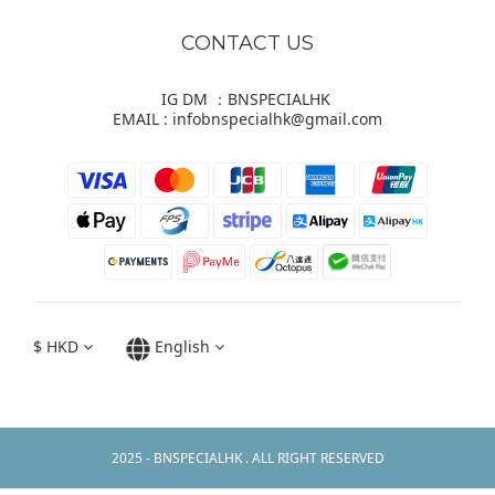
CONTACT US
IG DM ：BNSPECIALHK
EMAIL : infobnspecialhk@gmail.com
$
HKD
English
2025 - BNSPECIALHK . ALL RIGHT RESERVED