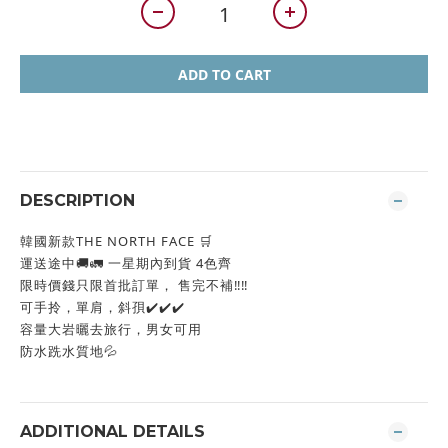
ADD TO CART
DESCRIPTION
韓國新款THE NORTH FACE 🛒
運送途中🚚🚛 一星期內到貨 4色齊
限時價錢只限首批訂單， 售完不補‼️‼️
可手拎，單肩，斜孭✔️✔️✔️
容量大岩曬去旅行，男女可用
防水跣水質地💦
ADDITIONAL DETAILS